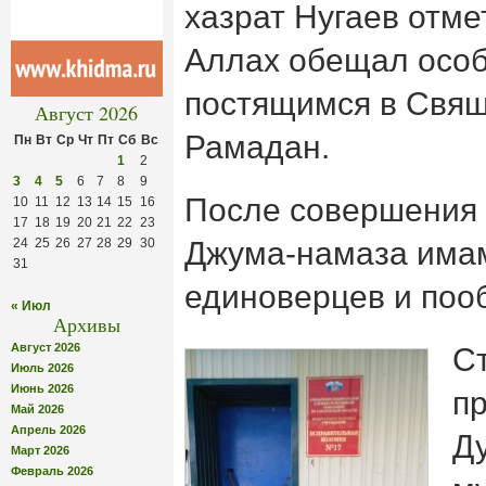
хазрат Нугаев отм
Аллах обещал особ
постящимся в Свя
Август 2026
Рамадан.
Пн
Вт
Ср
Чт
Пт
Сб
Вс
1
2
3
4
5
6
7
8
9
После совершения 
10
11
12
13
14
15
16
17
18
19
20
21
22
23
24
25
26
27
28
29
30
Джума-намаза имам
31
единоверцев и поо
« Июл
Архивы
Август 2026
Ст
Июль 2026
Июнь 2026
п
Май 2026
Апрель 2026
Д
Март 2026
Февраль 2026