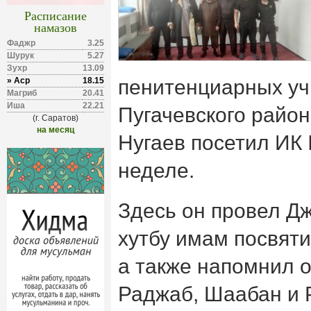
Расписание
намазов
Фаджр
3.25
Шурук
5.27
Зухр
13.09
» Аср
18.15
пенитенциарных у
Магриб
20.41
Иша
22.21
Пугачевского район
(г. Саратов)
на месяц
Нугаев посетил ИК
неделе.
Здесь он провел Д
хутбу имам посвяти
а также напомнил 
Раджаб, Шаабан и 