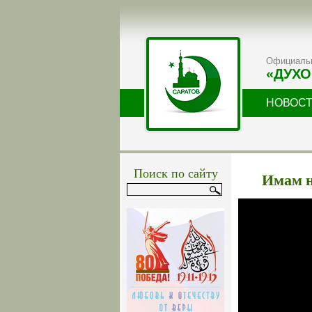
Официальн
«ДУХО
НОВОС
Поиск по сайту
Имам н