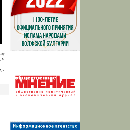
ку,
, а
.
, к