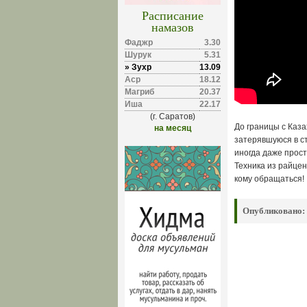
Расписание
намазов
Фаджр
3.30
Шурук
5.31
» Зухр
13.09
Аср
18.12
Магриб
20.37
Иша
22.17
(г. Саратов)
До границы с Каза
на месяц
затерявшуюся в ст
иногда даже прост
Техника из райцен
кому обращаться!
Опубликовано: