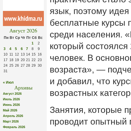
язык, поэтому идея
бесплатные курсы 
Август 2026
среди населения. «
Пн
Вт
Ср
Чт
Пт
Сб
Вс
1
2
который состоялся 
3
4
5
6
7
8
9
10
11
12
13
14
15
16
человек. В основно
17
18
19
20
21
22
23
24
25
26
27
28
29
30
возраста», — подч
31
и добавил, что кур
« Июл
Архивы
возрастных категор
Август 2026
Июль 2026
Июнь 2026
Занятия, которые п
Май 2026
Апрель 2026
проводит опытный 
Март 2026
Февраль 2026