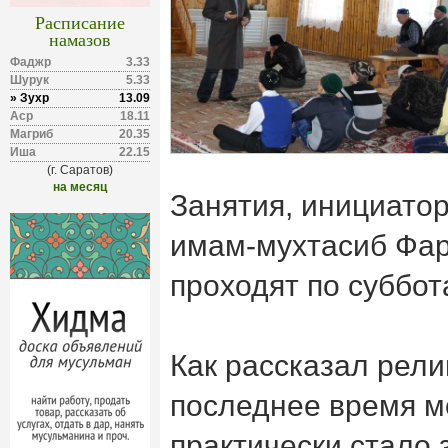
Расписание
намазов
Фаджр
3.33
Шурук
5.33
» Зухр
13.09
Аср
18.11
Магриб
20.35
Иша
22.15
(г. Саратов)
на месяц
Занятия, инициато
имам-мухтасиб Фар
проходят по суббот
Как рассказал рели
последнее время м
практически стало 