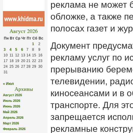
реклама не может 
обложке, а также п
полосах газет и жу
Август 2026
Пн
Вт
Ср
Чт
Пт
Сб
Вс
Документ предусма
1
2
3
4
5
6
7
8
9
рекламу услуг по и
10
11
12
13
14
15
16
17
18
19
20
21
22
23
24
25
26
27
28
29
30
прерыванию берем
31
телевидении, радио
« Июл
Архивы
киносеансами и в 
Август 2026
Июль 2026
транспорте. Для эт
Июнь 2026
Май 2026
запрещается испол
Апрель 2026
Март 2026
рекламные констру
Февраль 2026