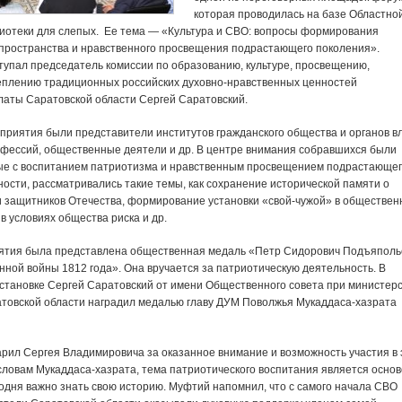
которая проводилась на базе Областно
иотеки для слепых. Ее тема — «Культура и СВО: вопросы формирования
 пространства и нравственного просвещения подрастающего поколения».
упал председатель комиссии по образованию, культуре, просвещению,
еплению традиционных российских духовно-нравственных ценностей
аты Саратовской области Сергей Саратовский.
приятия были представители институтов гражданского общества и органов вл
фессий, общественные деятели и др. В центре внимания собравшихся были
ые с воспитанием патриотизма и нравственным просвещением подрастающе
ности, рассматривались такие темы, как сохранение исторической памяти о
и защитников Отечества, формирование установки «свой-чужой» в обществен
в условиях общества риска и др.
ятия была представлена общественная медаль «Петр Сидорович Подъяполь
нной войны 1812 года». Она вручается за патриотическую деятельность. В
становке Сергей Саратовский от имени Общественного совета при министер
товской области наградил медалью главу ДУМ Поволжья Мукаддаса-хазрата
рил Сергея Владимировича за оказанное внимание и возможность участия в 
словам Мукаддаса-хазрата, тема патриотического воспитания является осно
годня важно знать свою историю. Муфтий напомнил, что с самого начала СВО