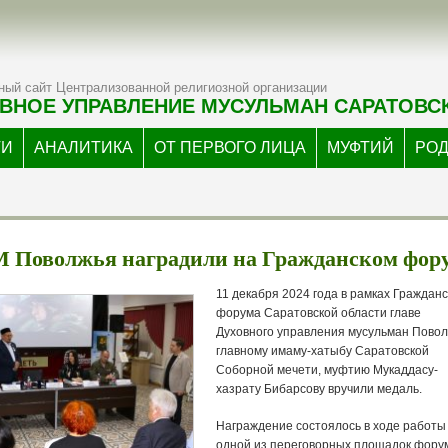
ый сайт Централизованной религиозной организации
ВНОЕ УПРАВЛЕНИЕ МУСУЛЬМАН САРАТОВС
ТИ
АНАЛИТИКА
ОТ ПЕРВОГО ЛИЦА
МУФТИЙ
РО
М Поволжья наградили на Гражданском фор
11 декабря 2024 года в рамках Гражданс
форума Саратовской области главе
Духовного управления мусульман Повол
главному имаму-хатыбу Саратовской
Соборной мечети, муфтию Мукаддасу-
хазрату Бибарсову вручили медаль.
Награждение состоялось в ходе работы
одной из переговорных площадок фору