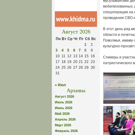
мусульманские де
мобилизованных, 
спецоперации на 
проведения СВО и 
В этот день ряд 
Август 2026
области и почетн
Пн
Вт
Ср
Чт
Пт
Сб
Вс
Поволжья, имаму-
1
2
культурно-просве
3
4
5
6
7
8
9
10
11
12
13
14
15
16
Спикеры и участн
17
18
19
20
21
22
23
патриотического 
24
25
26
27
28
29
30
31
« Июл
Архивы
Август 2026
Июль 2026
Июнь 2026
Май 2026
Апрель 2026
Март 2026
Февраль 2026