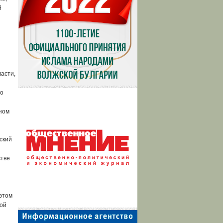
й
асти,
го
ном
ский
стве
этом
вой