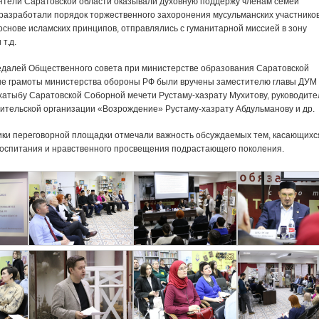
ятели Саратовской области оказывали духовную поддержу членам семей
разработали порядок торжественного захоронения мусульманских участнико
основе исламских принципов, отправлялись с гуманитарной миссией в зону
т.д.
медалей Общественного совета при министерстве образования Саратовской
ые грамоты министерства обороны РФ были вручены заместителю главы ДУМ
хатыбу Саратовской Соборной мечети Рустаму-хазрату Мухитову, руководит
тительской организации «Возрождение» Рустаму-хазрату Абдульманову и др.
ики переговорной площадки отмечали важность обсуждаемых тем, касающихс
воспитания и нравственного просвещения подрастающего поколения.