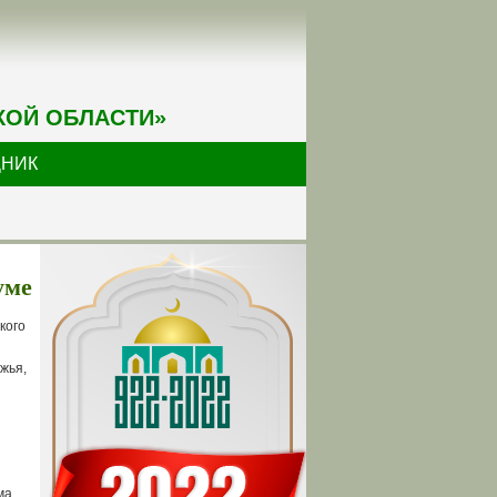
КОЙ ОБЛАСТИ»
ДНИК
уме
кого
жья,
ма,