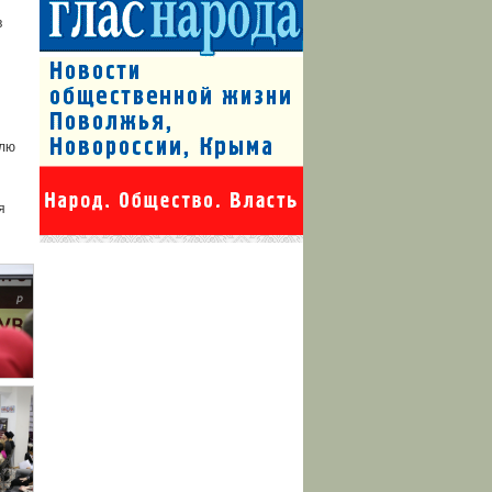
в
елю
я