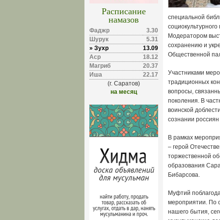
Расписание
намазов
специальной библ
социокультурного
Фаджр
3.30
Модератором выст
Шурук
5.31
сохранению и укр
» Зухр
13.09
Общественной пал
Аср
18.12
Магриб
20.37
Участниками меро
Иша
22.17
традиционных кон
(г. Саратов)
вопросы, связанн
на месяц
поколения. В част
воинской доблест
сознании россиян 
В рамках меропри
– герой Отечестве
торжественной об
образования Сара
Бибарсова.
Муфтий поблагода
мероприятии. По 
нашего бытия, се