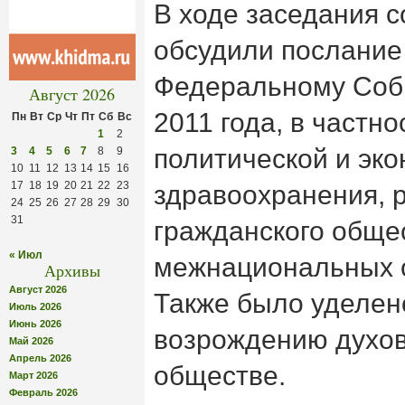
В ходе заседания 
обсудили послание
Федеральному Соб
Август 2026
2011 года, в частн
Пн
Вт
Ср
Чт
Пт
Сб
Вс
1
2
политической и эк
3
4
5
6
7
8
9
10
11
12
13
14
15
16
17
18
19
20
21
22
23
здравоохранения, 
24
25
26
27
28
29
30
31
гражданского обще
« Июл
межнациональных о
Архивы
Август 2026
Также было уделен
Июль 2026
Июнь 2026
возрождению духов
Май 2026
Апрель 2026
обществе.
Март 2026
Февраль 2026