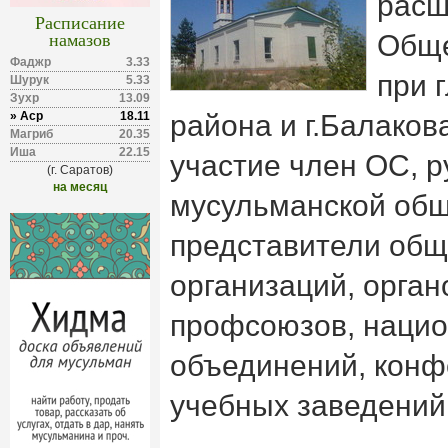
расш
Расписание
намазов
Обще
Фаджр
3.33
при 
Шурук
5.33
Зухр
13.09
» Аср
18.11
района и г.Балаков
Магриб
20.35
Иша
22.15
участие член ОС, 
(г. Саратов)
на месяц
мусульманской об
представители об
организаций, орган
профсоюзов, нацио
объединений, конф
учебных заведений