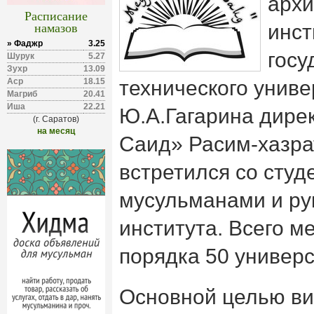
архи
Расписание
намазов
инст
» Фаджр
3.25
госу
Шурук
5.27
Зухр
13.09
Аср
18.15
технического унив
Магриб
20.41
Иша
22.21
Ю.А.Гагарина дире
(г. Саратов)
на месяц
Саид» Расим-хазра
встретился со студ
мусульманами и ру
института. Всего м
порядка 50 универс
Основной целью ви