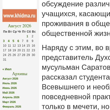
обсуждение различ
учащихся, касающи
проживания в обще
Август 2026
общественной жизн
Пн
Вт
Ср
Чт
Пт
Сб
Вс
1
2
3
4
5
6
7
8
9
Наряду с этим, во 
10
11
12
13
14
15
16
17
18
19
20
21
22
23
24
25
26
27
28
29
30
представитель Дух
31
мусульман Саратов
« Июл
Архивы
рассказал студент
Август 2026
Июль 2026
Всевышнего и необ
Июнь 2026
Май 2026
повседневной практ
Апрель 2026
Март 2026
только в мечети, но
Февраль 2026