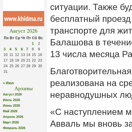
ситуации. Также бу
бесплатный проезд
транспорте для жит
Август 2026
Пн
Вт
Ср
Чт
Пт
Сб
Вс
Балашова в течение
1
2
3
4
5
6
7
8
9
13 числа месяца Р
10
11
12
13
14
15
16
17
18
19
20
21
22
23
24
25
26
27
28
29
30
Благотворительная
31
реализована на ср
« Июл
Архивы
неравнодушных лю
Август 2026
Июль 2026
Июнь 2026
«С наступлением м
Май 2026
Апрель 2026
Авваль мы вновь з
Март 2026
Февраль 2026