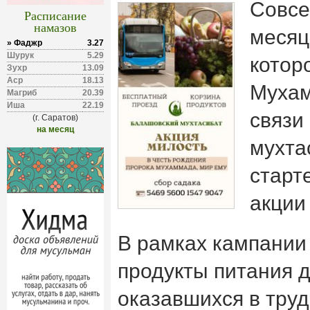
Совсе
Расписание
намазов
месяц
» Фаджр
3.27
Шурук
5.29
котор
Зухр
13.09
Аср
18.13
Мухам
Магриб
20.39
Иша
22.19
связи
(г. Саратов)
на месяц
мухта
старт
акции
В рамках кампании
продукты питания д
оказавшихся в тру