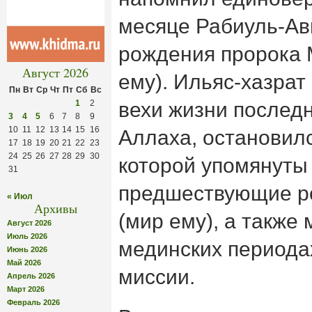
месяце Рабиуль-Ав
рождения пророка
Август 2026
ему). Ильяс-хазрат
Пн
Вт
Ср
Чт
Пт
Сб
Вс
1
2
вехи жизни послед
3
4
5
6
7
8
9
10
11
12
13
14
15
16
Аллаха, остановилс
17
18
19
20
21
22
23
24
25
26
27
28
29
30
которой упомянуты
31
предшествующие 
« Июл
Архивы
(мир ему), а также 
Август 2026
Июль 2026
мединских периода
Июнь 2026
Май 2026
миссии.
Апрель 2026
Март 2026
Февраль 2026