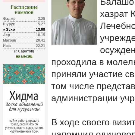
Балашов
Расписание
намазов
хазрат 
Фаджр
3.25
Лечебно
Шурук
5.27
» Зухр
13.09
Аср
18.15
учрежде
Магриб
20.41
Иша
22.21
осужде
(г. Саратов)
на месяц
проходила в молел
приняли участие св
том числе предста
администрации учр
В ходе своего визи
напомнил единове