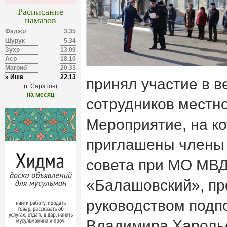
Расписание
намазов
Фаджр
3.35
Шурук
5.34
Зухр
13.09
Аср
18.10
Магриб
20.33
» Иша
22.13
принял участие в 
(г. Саратов)
на месяц
сотрудников местн
Мероприятие, на к
приглашены члены
совета при МО МВД
«Балашовский», пр
руководством подп
Владимира Харольс