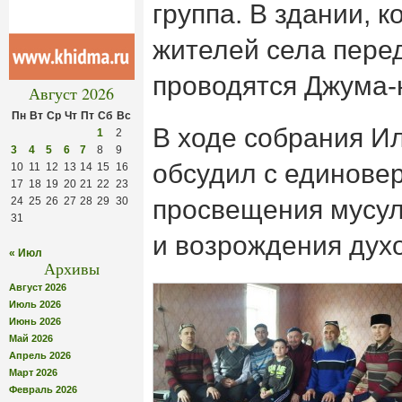
группа. В здании, к
жителей села перед
проводятся Джума-
Август 2026
Пн
Вт
Ср
Чт
Пт
Сб
Вс
В ходе собрания И
1
2
3
4
5
6
7
8
9
обсудил с единове
10
11
12
13
14
15
16
17
18
19
20
21
22
23
24
25
26
27
28
29
30
просвещения мусул
31
и возрождения дух
« Июл
Архивы
Август 2026
Июль 2026
Июнь 2026
Май 2026
Апрель 2026
Март 2026
Февраль 2026