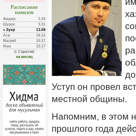
им
Расписание
намазов
ха
Фаджр
3.30
со
Шурук
5.31
» Зухр
13.09
Аср
18.12
по
Магриб
20.37
Иша
22.17
ра
(г. Саратов)
на месяц
об
до
Уступ он провел вс
местной общины.
Напомним, в этом 
прошлого года дейс