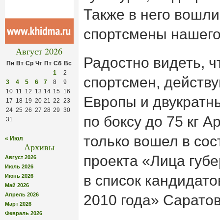
Также в него вошл
спортсмены нашего
Август 2026
Радостно видеть, ч
Пн
Вт
Ср
Чт
Пт
Сб
Вс
1
2
спортсмен, действ
3
4
5
6
7
8
9
10
11
12
13
14
15
16
Европы и двукратн
17
18
19
20
21
22
23
24
25
26
27
28
29
30
по боксу до 75 кг 
31
только вошел в сос
« Июл
Архивы
проекта «Лица губе
Август 2026
Июль 2026
в список кандидато
Июнь 2026
Май 2026
Апрель 2026
2010 года» Саратов
Март 2026
Февраль 2026