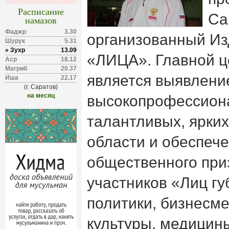
Расписание
Са
намазов
Фаджр
3.30
организованный И
Шурук
5.31
» Зухр
13.09
«ЛИЦА». Главной ц
Аср
18.12
Магриб
20.37
является выявлени
Иша
22.17
(г. Саратов)
на месяц
высокопрофессион
талантливых, ярки
области и обеспеч
общественного при
участников «Лиц г
политики, бизнесм
культуры, медицин