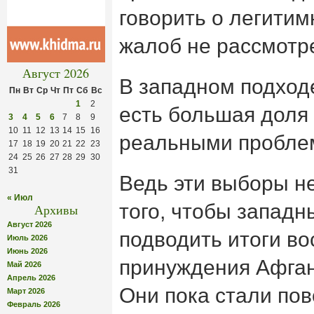
говорить о легитим
жалоб не рассмотр
Август 2026
В западном подход
Пн
Вт
Ср
Чт
Пт
Сб
Вс
1
2
есть большая доля
3
4
5
6
7
8
9
10
11
12
13
14
15
16
реальными пробле
17
18
19
20
21
22
23
24
25
26
27
28
29
30
31
Ведь эти выборы н
« Июл
того, чтобы запад
Архивы
Август 2026
подводить итоги в
Июль 2026
Июнь 2026
принуждения Афган
Май 2026
Апрель 2026
Они пока стали пов
Март 2026
Февраль 2026