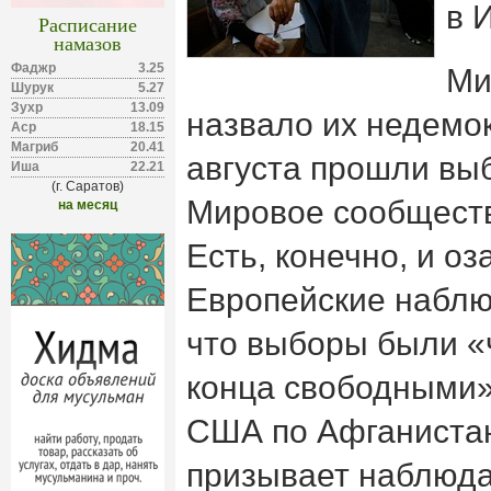
в 
Расписание
намазов
Фаджр
3.25
Ми
Шурук
5.27
Зухр
13.09
назвало их недемо
Аср
18.15
Магриб
20.41
августа прошли вы
Иша
22.21
(г. Саратов)
Мировое сообществ
на месяц
Есть, конечно, и оз
Европейские наблю
что выборы были «
конца свободными»
США по Афганистан
призывает наблюда