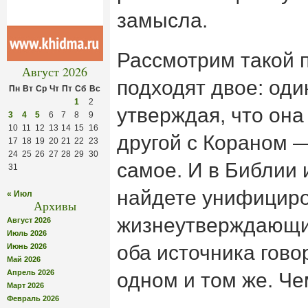
замысла.
Рассмотрим такой 
Август 2026
подходят двое: оди
Пн
Вт
Ср
Чт
Пт
Сб
Вс
1
2
утверждая, что она
3
4
5
6
7
8
9
10
11
12
13
14
15
16
другой с Кораном 
17
18
19
20
21
22
23
24
25
26
27
28
29
30
самое. И в Библии 
31
найдете унифицир
« Июл
Архивы
жизнеутверждающие
Август 2026
Июль 2026
оба источника гово
Июнь 2026
Май 2026
Апрель 2026
одном и том же. Ч
Март 2026
Февраль 2026