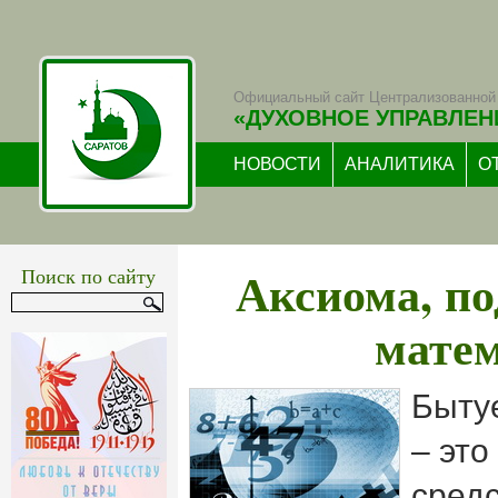
Официальный сайт Централизованной 
«ДУХОВНОЕ УПРАВЛЕН
НОВОСТИ
АНАЛИТИКА
О
Аксиома, п
Поиск по сайту
мате
Бытуе
– эт
средс