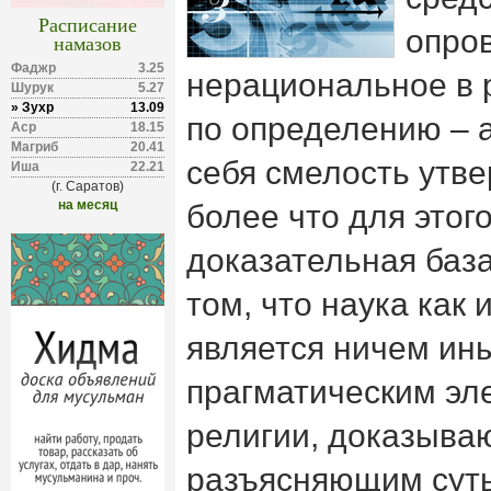
Расписание
опро
намазов
Фаджр
3.25
нерациональное в р
Шурук
5.27
» Зухр
13.09
по определению – 
Аср
18.15
Магриб
20.41
себя смелость утве
Иша
22.21
(г. Саратов)
на месяц
более что для этог
доказательная баз
том, что наука как
является ничем ины
прагматическим эл
религии
, доказыва
разъясняющим суть