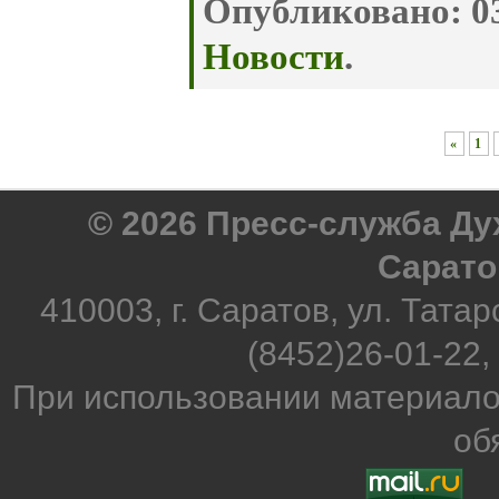
Опубликовано:
03
Новости
.
«
1
© 2026 Пресс-служба Д
Сарато
410003, г. Саратов, ул. Татар
(8452)26-01-22,
При использовании материало
об