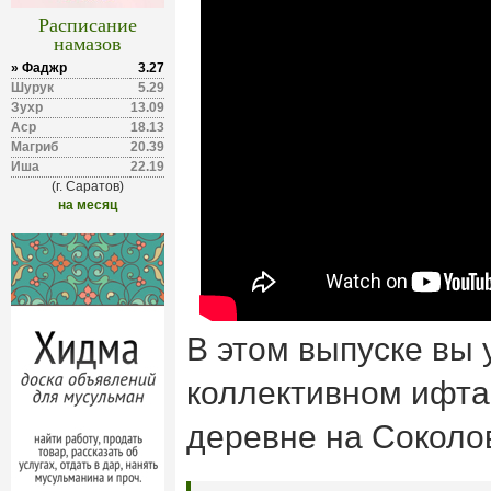
Расписание
намазов
» Фаджр
3.27
Шурук
5.29
Зухр
13.09
Аср
18.13
Магриб
20.39
Иша
22.19
(г. Саратов)
на месяц
В этом выпуске вы 
коллективном ифта
деревне на Соколов