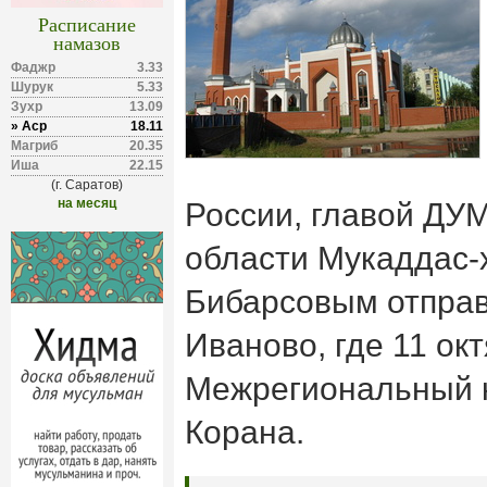
Расписание
намазов
Фаджр
3.33
Шурук
5.33
Зухр
13.09
» Аср
18.11
Магриб
20.35
Иша
22.15
(г. Саратов)
на месяц
России, главой ДУ
области Мукаддас-
Бибарсовым отправ
Иваново, где 11 окт
Межрегиональный к
Корана.