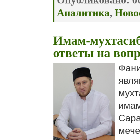
Опубликовано:
06
Аналитика
,
Ново
Имам-мухтасиб
ответы на воп
Фани
явля
мухт
има
Сара
мече