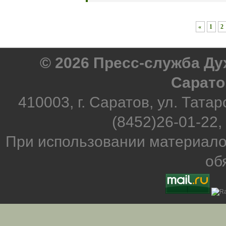
«
1
2
© 2026 Пресс-служба Д
Сарато
410003, г. Саратов, ул. Татар
(8452)26-01-22,
При использовании материало
об