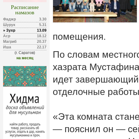
Расписание
намазов
Фаджр
3.30
Шурук
5.31
» Зухр
13.09
помещения.
Аср
18.12
Магриб
20.37
Иша
22.17
По словам местног
(г. Саратов)
на месяц
хазрата Мустафина
идет завершающий 
отделочные работы
«Эта комната стан
— пояснил он — се