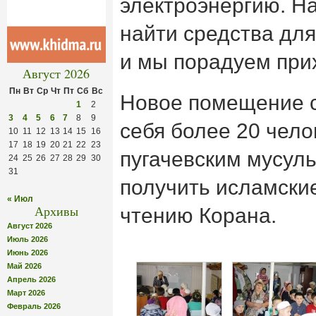
электроэнергию. Н
найти средства для 
и мы порадуем при
Август 2026
Пн
Вт
Ср
Чт
Пт
Сб
Вс
Новое помещение с
1
2
3
4
5
6
7
8
9
себя более 20 чело
10
11
12
13
14
15
16
17
18
19
20
21
22
23
пугачевским мусул
24
25
26
27
28
29
30
31
получить исламские
« Июл
Архивы
чтению Корана.
Август 2026
Июль 2026
Июнь 2026
Май 2026
Апрель 2026
Март 2026
Февраль 2026