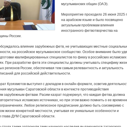
мусульманских общин (ОАЭ).
Мероприятие проходило 26 июня 2025 
на арабском языке и было посвящено
актуальным проблемам влияния
иностранного фетвотворчества на
щины России.
 обсуждалось влияние зарубежных фетв, не учитывающих местные социальны
нности, на российское мусульманское сообщество. Особое внимание было уд
дготовки квалифицированных специалистов по фикху в российских исламских
ях. При разработке фетв эти специалисты должны учитывать специфику жизн
ых регионов России, обеспечивая тем самым релевантность и актуальность
писаний для российской действительности.
рат Кузяхметов выступил с докладом в онлайн-формате, осветив деятельнос
ения мусульман Саратовской области в контексте противодействия
м зарубежным фетвам. Расим-хазрат подчеркнул, что каждая фетва должна
вторитетных исламских источниках, но при этом важно помнить о ее временн
ограничениях. Любое религиозное предписание должно быть соизмеримо с
дом жизни конкретной местности, учитывая ее уникальные особенности и
л глава ДУМ Саратовской области.
о стола также затронули тему научного наследия выдающегося татарского