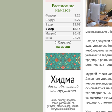
Расписание
намазов
Фаджр
3.25
Шурук
5.27
Зухр
13.09
» Аср
18.15
мусульманские об
Магриб
20.41
Иша
22.21
В ходе дискуссии
(г. Саратов)
культурные особе
на месяц
необходимости по
учебных заведени
традиции различн
религиозных пред
Муфтий Расим-хаз
Духовного управл
несоответствующи
основываться на а
территориальных 
условиями и укла
традиции, отмети
Участники круглог