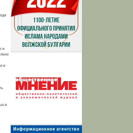
года
е и
елено
и и
ть
ых и