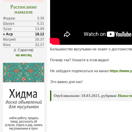
Расписание
намазов
Фаджр
3.30
Шурук
5.31
Зухр
13.09
» Аср
18.12
Магриб
20.37
Иша
22.17
Большинство мусульман не знают о достоинств
(г. Саратов)
на месяц
Почему так? Узнаете в этом видео!
Не забудьте подписаться на канал
https://www
Это важно для нас!
Опубликовано:
18.03.2021, рубрики:
Новост